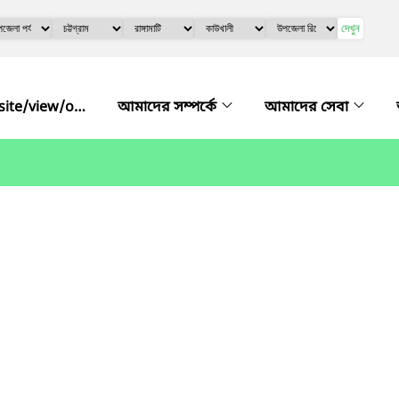
দেখুন
http://urc.kawkhali.rangamati.gov.bd/bn/site/view/officer_list
আমাদের সম্পর্কে
আমাদের সেবা