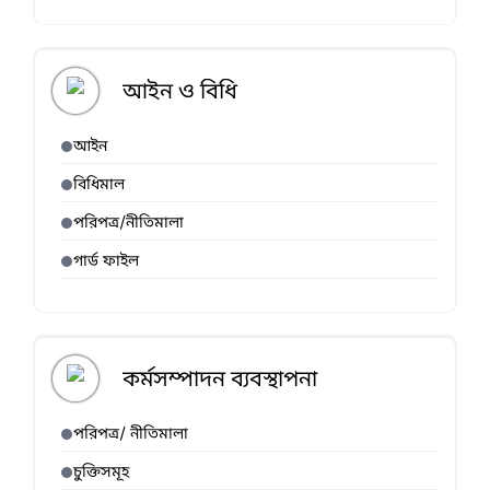
আইন ও বিধি
আইন
বিধিমাল
পরিপত্র/নীতিমালা
গার্ড ফাইল
কর্মসম্পাদন ব্যবস্থাপনা
পরিপত্র/ নীতিমালা
চুক্তিসমূহ