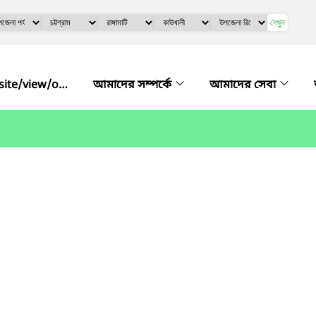
দেখুন
http://urc.kawkhali.rangamati.gov.bd/bn/site/view/officer_list
আমাদের সম্পর্কে
আমাদের সেবা